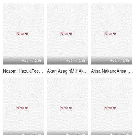
Hoàn thành
Hoàn thành
Hoàn thành
Nozomi HazukiTeen Nozomi Hazuki Gets Dped And Pussy Creampied
Akari AsagiriMilf Akari Asagiri Gets Both Her Holes Dped And Creamed
Arisa NakanoArisa Nakano Bends Over For An Anal Toy Fucking
Hoàn thành
Hoàn thành
Hoàn thành