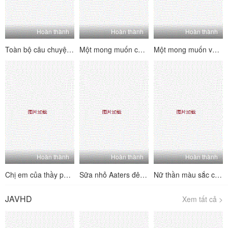
Hoàn thành
Hoàn thành
Hoàn thành
Toàn bộ câu chuyện về sự hồi hộp hài hước của một người bạn 3p [1] ấm lòng, thở dài, đĩ và đĩ
Một mong muốn cho mong muốn [Phần 2] phụ nữ trưởng thành không phải là một con người nói chung, và rất tinh tế và thực hiện các kỹ thuật tình dục.
Một mong muốn về tình dục [Phần 1] Phụ nữ trưởng thành không phải là một con người nói chung, và cực kỳ lành nghề trong việc thực hiện kỹ thuật tình dục
Hoàn thành
Hoàn thành
Hoàn thành
Chị em của thầy phù thủy thể hiện sự say mê của họ, họ thu hút rất nhiều tiếng cười, và tất cả những cơn đau nhói phát nổ, và giọng nói dâm dục luôn không ngừng
Sữa nhỏ Aaters đêm Lulu Crown Phần phúc lợi (4)
Nữ thần màu sắc của ngành một màu trắng Puman xuất hiện mới nhất Wechat Welfare 11 bộ sưu tập (7)
JAVHD
Xem tất cả >