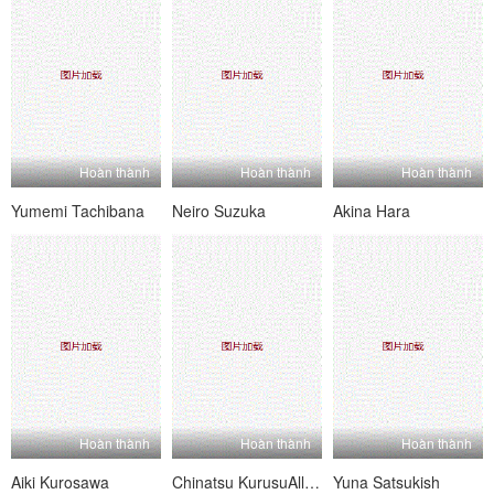
Hoàn thành
Hoàn thành
Hoàn thành
Yumemi Tachibana
Neiro Suzuka
Akina Hara
Hoàn thành
Hoàn thành
Hoàn thành
Aiki Kurosawa
Chinatsu KurusuAll Holes Open For Group Fun With Chinatsu Kurusu
Yuna Satsukish