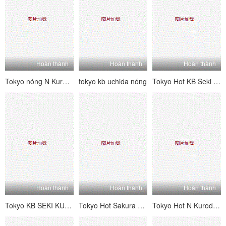
Hoàn thành
Hoàn thành
Hoàn thành
Tokyo nóng N Kuroda Mizuho Daman Daisuke Bangkan [Phần 1]
tokyo kb uchida nóng
Tokyo Hot KB Seki Sabi
Hoàn thành
Hoàn thành
Hoàn thành
Tokyo KB SEKI KUKO Đội Kimura.
Tokyo Hot Sakura Hira
Tokyo Hot N Kuroda Mizuho Daman Cộng tác phụ nữ 凌 編 編