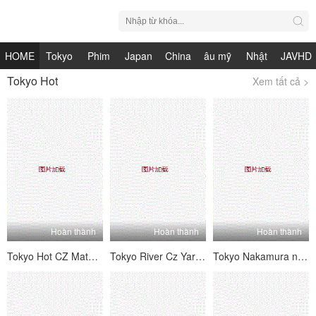
HOME
Tokyo
Phim
Japan
China
âu mỹ
Nhật
JAVHD
Tokyo Hot
Xem tất cả >
Hot
Nhật
HDV
live
Bản
Bản
Hoàn thành
Hoàn thành
Hoàn thành
Tokyo Hot CZ Matsui Megumi
Tokyo River Cz Yari nóng bỏng cho Temple of Mengu Harami Aya
Tokyo Nakamura nóng