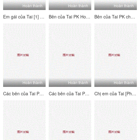
Hoàn thành
Hoàn thành
Hoàn thành
Em gái của Tai [1] Tôi nghĩ về người mẫu này - Tôi mong chờ nó, đó là một món đồ hoàn hảo, quan hệ tình dục qua đường hậu môn, đánh hơi và phát ra các từ!
Bên của Tai PK House's Tai's Sides [4] Vui vẻ và hai mặt ~ Kiểm tra trang nơi bạn có thể thấy mỗi người chơi B của người chơi b ~ Lolita hét lên, đam mê và hung dữ!
Bên của Tai PK cho các bên của Tai [3] hai bên - hãy xem trang với hướng dẫn của mỗi cô gái - Lolita hét lên, đam mê và hung dữ!
Hoàn thành
Hoàn thành
Hoàn thành
Các bên của Tai PK House's Tai's Sides [2] Vui vẻ và hai mặt ~ Kiểm tra trang web để xem mỗi người chơi B-Showers của B-Players ~ Lolita hét lên, đam mê và hung dữ!
Các bên của Tai PK House's Tai's Sides [1] Vui vẻ và hai mặt ~ Kiểm tra trang nơi bạn có thể thấy từng người chơi chữ B của người chơi la hét, đam mê và hung dữ!
Chị em của Tai [Phiên bản quyến rũ nhảy khỏa thân] Một tình yêu dâm dục siêu nhiều người, một cái nhìn siêu đa dạng với mức độ khó khăn cao