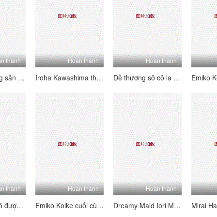
n thành
Hoàn thành
Hoàn thành
Đại lý bất động sản Curvy Julia Nanase có một mẹo để bán bất cứ thứ gì
Iroha Kawashima thể hiện đồ chơi mới mà công ty của cô phát triển
Dễ thương sô cô la tóc văn phòng Rino Mizusawa đầy đồ chơi tình dục
n thành
Hoàn thành
Hoàn thành
Hunk Horny có được rác của họ vào sluts kinky tại suối nước nóng
Emiko Koike cuối cùng cũng được hương vị của con gà trống của con trai cô
Dreamy Maid Iori Mizuki làm hài lòng chủ nhân và người bạn tốt nhất của mình