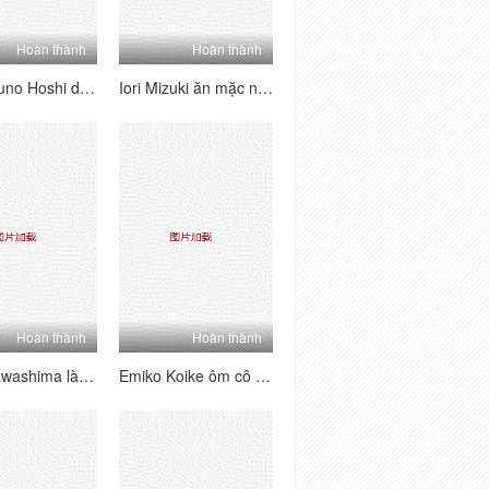
Hoàn thành
Hoàn thành
Miko Yuuno Hoshi dễ thương thủ dâm sau khi dọn dẹp
Iori Mizuki ăn mặc như một người giúp việc và làm hài lòng bậc thầy trẻ của mình
Hoàn thành
Hoàn thành
Iroha Kawashima làm việc của mình trên điện thoại và vẫn được lấp đầy
Emiko Koike ôm cô con trai và người bạn thân nhất của mình trong một bộ ba người đẹp