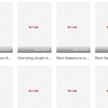
n thành
Hoàn thành
Hoàn thành
Remi Kawamura cố gắng dọn dẹp nhưng cuối cùng đã thống trị
Chơi bóng chuyền biến thành cặc sút và bị đụ trên bãi biển
Remi Kawamura cums trong khi những kẻ bắt giữ cô ấy kích thích khe của cô ấy với máy rung