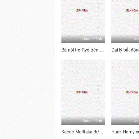
Hoàn thành
Hoà
Bà nội trợ Ryo trên đầu gối mút người yêu trong một cửa hàng tình dục
Hoàn thành
Hoà
Kaede Moritaka được fucked Hardcore trong khi chồng cô ngủ