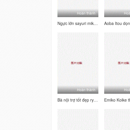
Hoàn thành
Hoà
Ngực lớn sayuri mikami fucked thay vì thử quần áo
Hoàn thành
Hoà
Bà nội trợ tốt đẹp ryo mút trong một cửa hàng tình dục