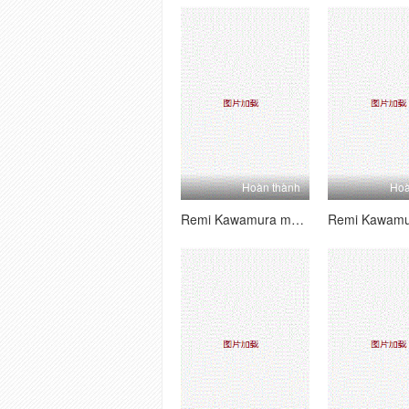
Hoàn thành
Hoà
Remi Kawamura mút gà trong nhà vệ sinh công cộng