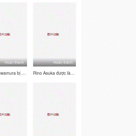
Hoàn thành
Hoàn thành
Remi Kawamura bị trừng phạt và tràn đầy với Cum
Rino Asuka được làm sạch với vòi nước và kiêm