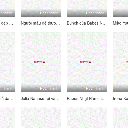
n thành
Hoàn thành
Hoàn thành
Aoba Itou dọn dẹp và làm cho em trai của cô ấy kiêm một tải lớn
Người mẫu dễ thương Yu Yamashita bị trêu chọc trước khi bị băng đảng và đầy băng đảng
Bunch của Babes Nhật Bản dễ thương vui chơi chơi bóng chuyền trên bãi biển
n thành
Hoàn thành
Hoàn thành
Emiko Koike thủ dâm trong khi nghĩ về con trai của cô ấy
Julia Nanase rơi vào một tình huống dính trong khi bán một căn hộ
Babes Nhật Bản chứa đầy những con gà trống trong một suối nước nóng