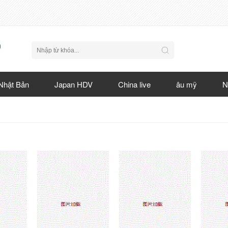
Nhật Bản
Japan HDV
China live
âu mỹ
N