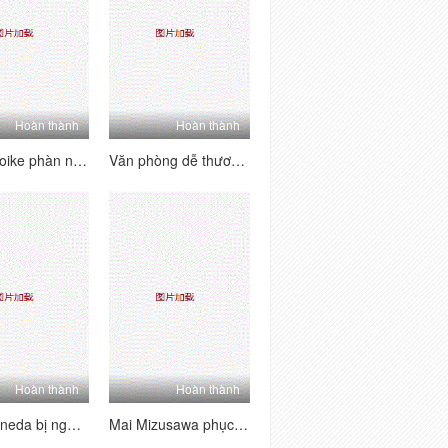
Hoàn thành
Hoàn thành
Emiko Koike phàn nàn với chồng và tràn ngập vòi nước và kiêm
Văn phòng dễ thương Lady Iroha Kawashima vừa được thuê và ngay lập tức sử dụng hết
Hoàn thành
Hoàn thành
Mirai Haneda bị ngón tay và ăn bằng keo dính
Mai Mizusawa phục vụ lồn ngon ngọt của cô ấy