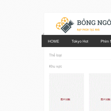
HOME
Tokyo Hot
Phim 
Thể loại
Khu vực